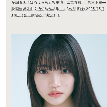
短編映画『はるうらら』W主演・二宮春役 (「東京予報―
映画監督外⼭⽂治短編作品集―」3作品収録) 2025月5月
16日（金）劇場公開決定！！