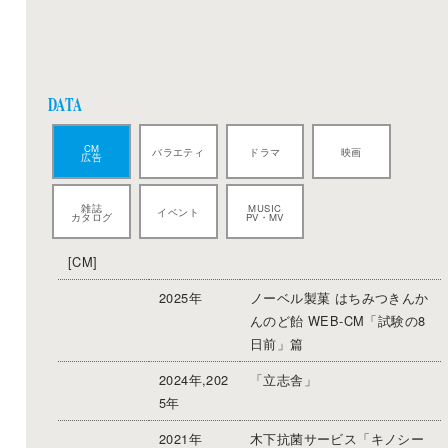
DATA
CM
バラエティ
ドラマ
映画
広告
雑誌
MUSIC
イベント
カタログ
PV・MV
[CM]
2025年
ノーベル製菓 はちみつきんか
んのど飴 WEB-CM「試験の8
日前」篇
2024年,202
「立志舎」
5年
2021年
木下抗菌サービス「キノシー