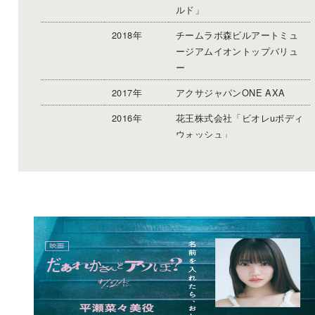
ルド」
2018年
チームラボ森ビルアートミュ
ージアムイオントップバリュ
ー
2017年
アクサジャパンONE AXA
2016年
花王株式会社「ビオレuボディ
ウォッシュ」
[広告]
2025年
トンボ学生服 「OLIVE des O
LIVE School 2025-26」※イメ
ージモデル
2024,2025
ファッションブランド「レピ
年
ピアルマリオ」※13代目イメ
ージモデル
2022年
「京都丸紅（卒業式小学生き