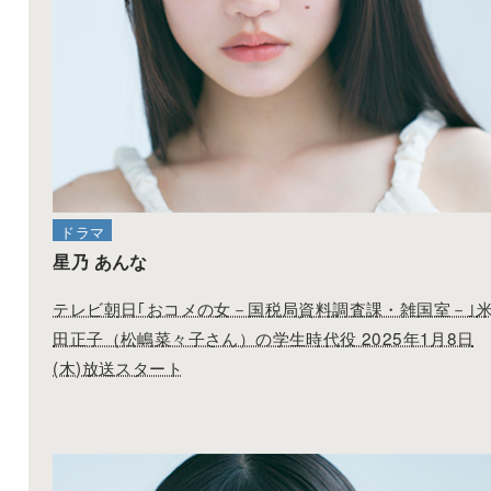
星乃 あんな
新潮社「nicola 2026年1,2月合併号(表紙)」発売
ドラマ
星乃 あんな
テレビ朝日｢おコメの女－国税局資料調査課・雑国室－｣
田正子（松嶋菜々子さん）の学生時代役 2025年1月8日
(木)放送スタート