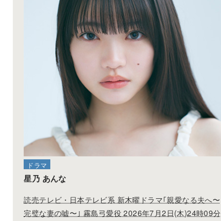
星乃 あんな
読売テレビ「親愛なる夫へ～完璧な妻の嘘～」24:09
2026
05.12
ドラマ
星乃 あんな
NHK ドラマ10「コンビニ兄弟 テンダネス門司港こ
ね村店」第3話 22:00-
2026
05.05
ドラマ
星乃 あんな
NHK ドラマ10「コンビニ兄弟 テンダネス門司港こ
ドラマ
ね村店」第2話 22:00-
星乃 あんな
2026
読売テレビ・日本テレビ系 新木曜ドラマ｢親愛なる夫へ〜
05.01
雑誌
完璧な妻の嘘〜｣ 霧島弓愛役 2026年7月2日(木)24時09分