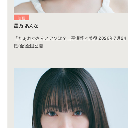
2026
01.30
雑誌
星乃 あんな
映画
新潮社「nicola 2026年3月号(表紙)」発売
星乃 あんな
2026
「だぁれかさんとアソぼ？」
平瀬菜々美役 2026年7月24
01.08
ドラマ
日(金)全国公開
星乃 あんな
関西テレビ「顔のない患者-救うか、裁くか-」カンテ
レ24:30-/フジテレビ25:00-
2026
01.08
ドラマ
星乃 あんな
テレビ朝日「おコメの女－国税局資料調査課・雑国
－」21:00-
2025
12.01
雑誌