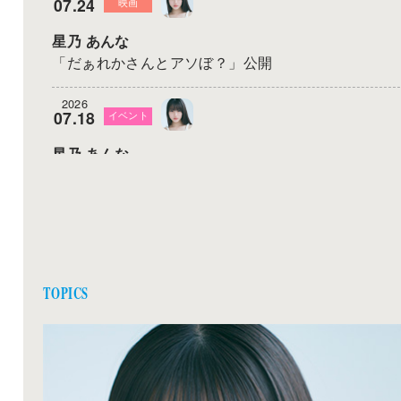
07.24
映画
星乃 あんな
「だぁれかさんとアソぼ？」公開
2026
07.18
イベント
星乃 あんな
「NAMICS presents TGC NIIGATA 2026 by TOKYO
GIRLS COLLECTION」＠朱鷺メッセ 新潟コンベン
ョンセンター
2026
07.15
雑誌
TOPICS
星乃 あんな
双葉社「EX大衆 2026年8•9月号」発売
2026
07.02
ドラマ