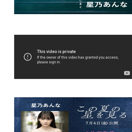
もの）」※イメージモデル
2022年
「田原屋パシオス」※イメージ
モデル
2021年
「by♡LOVEiT」※イメージモ
デル
2020年
G-FOOT「MADSOL」※イメ
ージモデル
2021年
「Lindiha(リンディア)」
2020年
「Lindsay(リンジィ)」
2018年
「シトロエン」
2017年
「日本非破壊検査」
2016年
「ディズニーセレブレーショ
ンホテル」
2016年
「UCC BLACK」