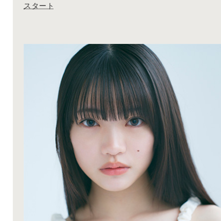
星乃 あんな
スタート
新潮社「nicola 2026年7月号(表紙)」発売
2026
04.01
雑誌
星乃 あんな
新潮社「nicola 2026年5月号(表紙)」発売
2026
02.28
雑誌
星乃 あんな
新潮社「nicola 2026年4月号」発売
2026
02.25
ドラマ
星乃 あんな
フジテレビ「ラムネモンキー」第7話 22:00-