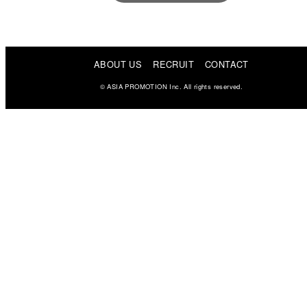
ラクーンフィナンシャル「UR
IHO」
2020
観光庁 Go To キャンペーン
ABOUT US
RECRUIT
CONTACT
2017
KIRIN「Mets」TRY Mets篇
© ASIA PROMOTION Inc. All rights reserved.
セシール「Tシャツみたいな
ブラ」篇
日産「NOTE」3回驚く篇
2016
ロート製薬「OXY」
LAWSON「チルド弁当」野菜
しっかり篇
株式会社アイム「ライスフォ
ース」
2015
ポケモンカードゲーム「エメ
ラルドブレイク サイド3枚取
り」篇