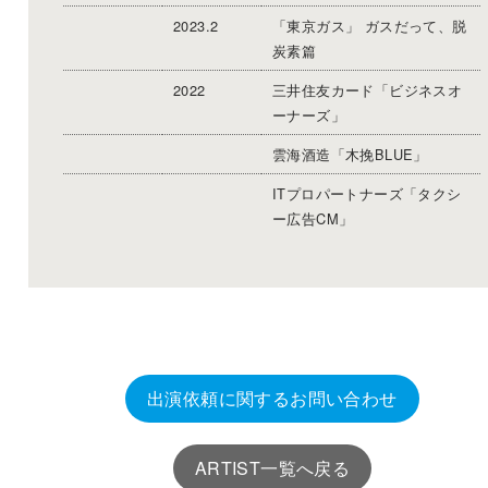
2023.2
「東京ガス」 ガスだって、脱
炭素篇
2022
三井住友カード「ビジネスオ
ーナーズ」
雲海酒造「木挽BLUE」
ITプロパートナーズ「タクシ
ー広告CM」
スタッフファースト
2021
ニベア「クリームケア弱酸性
泡洗顔」
日本マイクロソフト「Surfase
Laptop Goで、いつも自分ら
出演依頼に関するお問い合わせ
しく」
SEIYU「ちょい足しトマト」
ARTIST一覧へ戻る