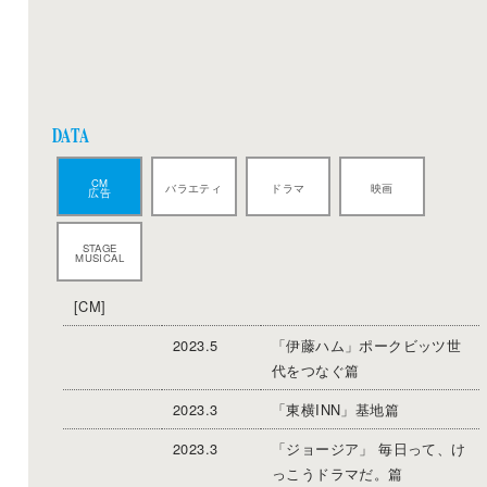
DATA
CM
バラエティ
ドラマ
映画
広告
STAGE
MUSICAL
[CM]
2023.5
「伊藤ハム」ポークビッツ世
代をつなぐ篇
2023.3
「東横INN」基地篇
2023.3
「ジョージア」 毎日って、け
っこうドラマだ。篇