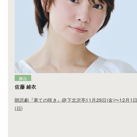
舞台
佐藤 綾衣
朗読劇『果ての咲き』@
下北沢亭
11月29日(金)〜12月1
(日)