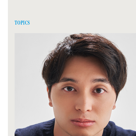
2026
02.10
ドラマ
堀 丞
TOPICS
日本テレビ「AKIBA LOST」第4話 25:09-
2026
02.09
ドラマ
堀 丞
カンテレ・フジテレビ系「夫に間違いありません」第
話 22:00-
2026
02.03
ドラマ
堀 丞
日本テレビ「AKIBA LOST」第3話 25:09-
2025
09.01
ドラマ