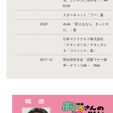
bCM
スターキャット「ブー」篇
2022
doda 「変えるなら、きっと今
だ。」篇
日本マクドナルド株式会社
『チキンタツタ／チキンタレ
タ「コイントス」篇』
2017.12
明治安田生命「恋愛マナー講
座～オフィス編～」Web
ハリーポッター展「大行列」
篇
ミノン「小包」篇