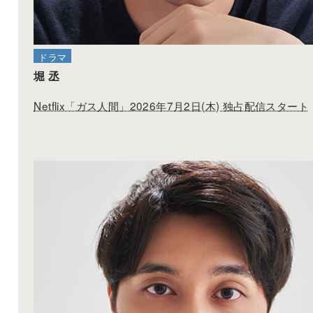
堀 丞
フジテレビ「明日はもっと、いい日になる」第9話
21:00-
ドラマ
堀 丞
2025
08.28
ドラマ
Netflix「ガス人間」2026年7月2日(木) 独占配信スタート
堀 丞
フジテレビ「愛の、がっこう。」第8話 22:00-
2025
08.22
映画
生澤 天
/
堀 丞
「法廷の死神 第２章」公開