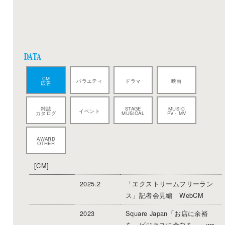
DATA
CM
バラエティ
ドラマ
映画
広告
雑誌
STAGE
MUSIC
イベント
カタログ
MUSICAL
PV・MV
AWARD
OTHER
[CM]
2025.2
「エクストリームフリーラン
ス」記者会見編 WebCM
2023
Square Japan「お店に余裕
を。ビジネスに余白を。」we