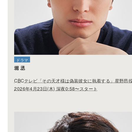
ドラマ
堀 丞
CBCテレビ「その天才様は偽装彼女に執着する」
星野昂
2026年4月23日(木) 深夜0:58〜スタート