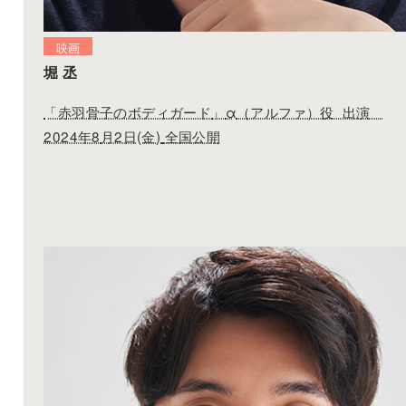
映画
堀 丞
「
赤羽骨子のボディガード
」
α
（アルファ）役
出演
2024年8
月2日(金)
全国公開