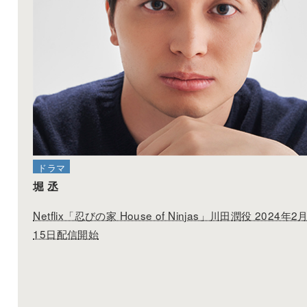
ドラマ
堀 丞
Netflix「忍びの家 House of Ninjas」川田潤役 2024年2
15日配信開始