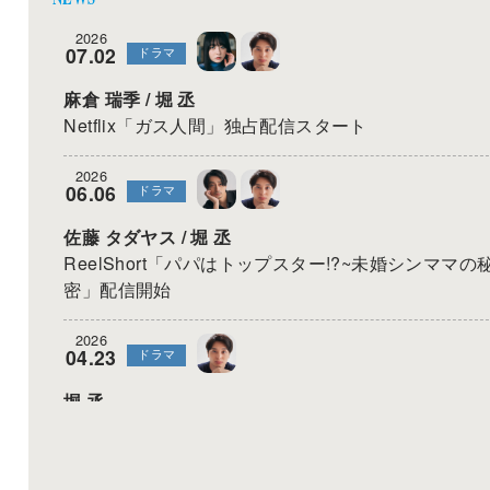
2026
07.02
ドラマ
麻倉 瑞季
/
堀 丞
Netflix「ガス人間」独占配信スタート
2026
06.06
ドラマ
佐藤 タダヤス
/
堀 丞
ReelShort「パパはトップスター!?~未婚シンママの
密」配信開始
2026
04.23
ドラマ
堀 丞
CBCテレビ「その天才様は偽装彼女に執着する」
24:58-